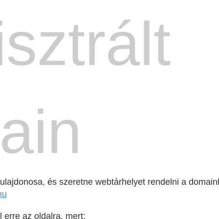
sztrált
ain
lajdonosa, és szeretne webtárhelyet rendelni a domainh
hu
 erre az oldalra, mert: