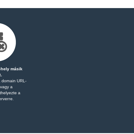
bhely másik
t.
a domain URL-
 vagy a
thelyezte a
erverre.