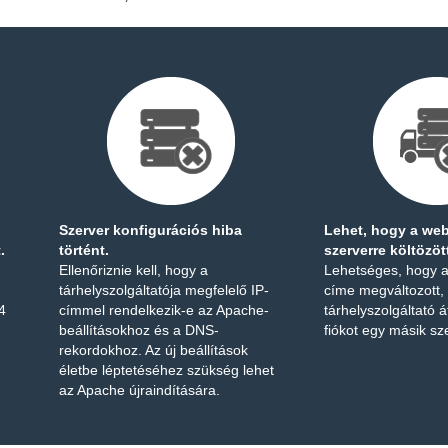
Szerver konfigurációs hiba
Lehet, hogy a we
.
történt.
szerverre költözöt
Ellenőriznie kell, hogy a
Lehetséges, hogy 
tárhelyszolgáltatója megfelelő IP-
címe megváltozott,
4
címmel rendelkezik-e az Apache-
tárhelyszolgáltató á
beállításokhoz és a DNS-
fiókot egy másik sz
rekordokhoz. Az új beállítások
életbe léptetéséhez szükség lehet
az Apache újraindítására.